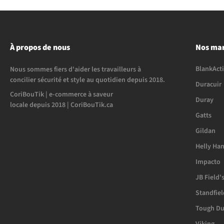
À propos de nous
Nos ma
BlankAct
Nous sommes fiers d'aider les travailleurs à
concilier sécurité et style au quotidien depuis 2018.
Duracuir
CoriBouTik | e-commerce à saveur
Duray
locale depuis 2018 | CoriBouTik.ca
Gatts
Gildan
Helly Ha
Impacto
JB Field'
Standfiel
Tough Du