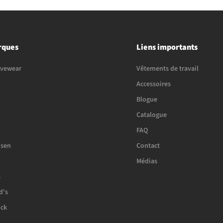
rques
Liens importants
ivewear
Vêtements de travail
Accessoires
Blogue
Catalogue
FAQ
nsen
Contact
Médias
s
d's
ck