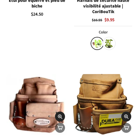
Étui pour équerre et pied de
Harnais de sécurité haute
biche
visibilité ajustable |
CoriBouTik
$24.50
$9.95
$16.55
Color